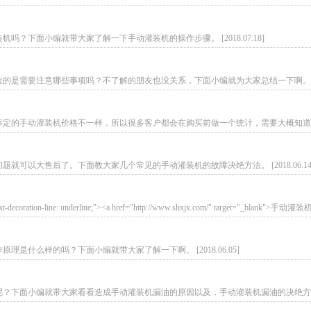
下面小编就带大家了解一下手动灌装机的操作步骤。 [2018.07.18]
要注意哪些事项吗？不了解的朋友也没关系，下面小编就为大家总结一下啊。 [2018.
手动灌装机价格不一样，所以很多客户都会在购买前做一个统计，需要大概知道在什么价位
以大售后了。下面教大家几个常见的手动灌装机的故障决绝方法。 [2018.06.14
decoration-line: underline;"><a href="http://www.shxjx.com/" target="_blank">
什么样的吗？下面小编就带大家了解一下啊。 [2018.06.05]
小编就带大家看看造成手动灌装机漏油的原因以及，手动灌装机漏油的决绝方法。 [20