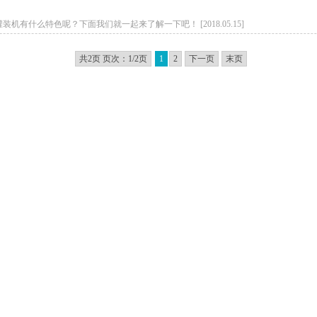
什么特色呢？下面我们就一起来了解一下吧！ [2018.05.15]
共2页 页次：1/2页
1
2
下一页
末页