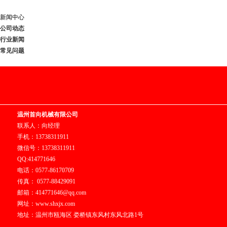
新闻中心
公司动态
行业新闻
常见问题
温州首向机械有限公司
联系人：向经理
手机：13738311911
微信号：13738311911
QQ:414771646
电话：0577-86170709
传真： 0577-88429091
邮箱：414771646@qq.com
网址：www.shxjx.com
地址：温州市瓯海区 娄桥镇东风村东风北路1号